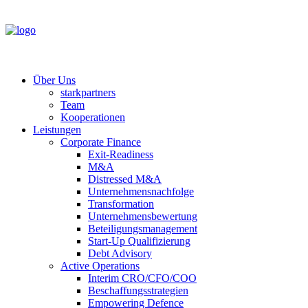
Über Uns
starkpartners
Team
Kooperationen
Leistungen
Corporate Finance
Exit-Readiness
M&A
Distressed M&A
Unternehmensnachfolge
Transformation
Unternehmensbewertung
Beteiligungsmanagement
Start-Up Qualifizierung
Debt Advisory
Active Operations
Interim CRO/CFO/COO
Beschaffungsstrategien
Empowering Defence