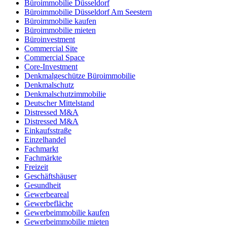
Büroimmobilie Düsseldorf
Büroimmobilie Düsseldorf Am Seestern
Büroimmobilie kaufen
Büroimmobilie mieten
Büroinvestment
Commercial Site
Commercial Space
Core-Investment
Denkmalgeschütze Büroimmobilie
Denkmalschutz
Denkmalschutzimmobilie
Deutscher Mittelstand
Distressed M&A
Distressed M&A
Einkaufsstraße
Einzelhandel
Fachmarkt
Fachmärkte
Freizeit
Geschäftshäuser
Gesundheit
Gewerbeareal
Gewerbefläche
Gewerbeimmobilie kaufen
Gewerbeimmobilie mieten